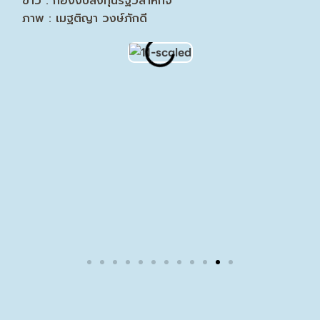
ข่าว : กองงบลงทุนรัฐวิสาหกิจ
ภาพ : เมฐติญา วงษ์ภักดี