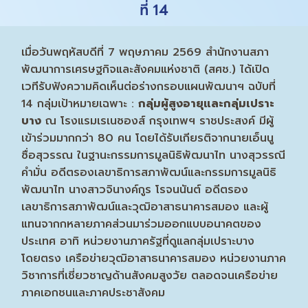
ที่ 14
เมื่อวันพฤหัสบดีที่ 7 พฤษภาคม 2569 สำนักงานสภา
พัฒนาการเศรษฐกิจและสังคมแห่งชาติ (สศช.) ได้เปิด
เวทีรับฟังความคิดเห็นต่อร่างกรอบแผนพัฒนาฯ ฉบับที่
14 กลุ่มเป้าหมายเฉพาะ :
กลุ่มผู้สูงอายุและกลุ่มเปราะ
บาง
ณ โรงแรมเรเนซองส์ กรุงเทพฯ ราชประสงค์ มีผู้
เข้าร่วมมากกว่า 80 คน โดยได้รับเกียรติจากนายเอ็นนู
ซื่อสุวรรณ ในฐานะกรรมการมูลนิธิพัฒนาไท นางสุวรรณี
คำมั่น อดีตรองเลขาธิการสภาพัฒน์และกรรมการมูลนิธิ
พัฒนาไท นางสาวจินางค์กูร โรจนนันต์ อดีตรอง
เลขาธิการสภาพัฒน์และวุฒิอาสาธนาคารสมอง และผู้
แทนจากกหลายภาคส่วนมาร่วมออกแบบอนาคตของ
ประเทศ อาทิ หน่วยงานภาครัฐที่ดูแลกลุ่มเปราะบาง
โดยตรง เครือข่ายวุฒิอาสาธนาคารสมอง หน่วยงานภาค
วิชาการที่เชี่ยวชาญด้านสังคมสูงวัย ตลอดจนเครือข่าย
ภาคเอกชนและภาคประชาสังคม