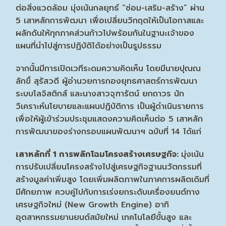
ต่อสิ่งแวดล้อม มุ่งเน้นกลยุทธ์ “ซ่อม-เสริม-สร้าง” ผ่าน
5 เสาหลักการพัฒนา เพื่อเปลี่ยนวิกฤตให้เป็นโอกาสและ
ผลักดันให้ทุกภาคส่วนก้าวไปพร้อมกันในฐานะเจ้าของ
แผนที่นำไปสู่การปฏิบัติได้อย่างเป็นรูปธรรม
จากนั้นมีการเปิดเวทีระดมความคิดเห็น โดยมีนายปุณณ
ลักขิ์ สุรัสวดี ผู้อำนวยการกองยุทธศาสตร์การพัฒนา
ระบบโลจิสติกส์ และนางสาวจุฑารัตน์ ยกถาวร นัก
วิเคราะห์นโยบายและแผนปฏิบัติการ เป็นผู้ดำเนินรายการ
เพื่อให้ผู้เข้าร่วมประชุมแสดงความคิดเห็นต่อ 5 เสาหลัก
การพัฒนาของร่างกรอบแผนพัฒนาฯ ฉบับที่ 14 ได้แก่
เสาหลักที่
1 การพลิกโฉมโครงสร้างเศรษฐกิจ:
มุ่งเน้น
การปรับเปลี่ยนโครงสร้างไปสู่เศรษฐกิจฐานนวัตกรรมที่
สร้างมูลค่าเพิ่มสูง โดยเพิ่มผลิตภาพในภาคการผลิตเดิมที่
มีศักยภาพ ควบคู่ไปกับการเร่งยกระดับเครื่องยนต์ทาง
เศรษฐกิจใหม่ (New Growth Engine) อาทิ
อุตสาหกรรมยานยนต์สมัยใหม่ เทคโนโลยีขั้นสูง และ