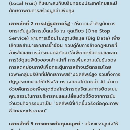
(Local Fruit) ที่เหมาะสมกับบริบทของประเทศไทยและมี
ศักยภาพในการสร้างมูลค่าเพิ่มสูง
เสาหลักที่ 2 การปฏิรูปภาครัฐ :
ให้ความสำคัญกับการ
ยกระดับสู่บริการเบ็ดเสร็จ ณ จุดเดียว (One Stop
Service) ผ่านการเชื่อมโยงฐานข้อมูล (Big Data) เพื่อ
เลิกขอสำเนาเอกสารซ้ำซ้อน ควบคู่กับการล้างกฎหมายที่
ล้าหลังและการนำระบบดิจิทัลมาใช้เพื่อลดขั้นตอนและลด
การใช้ดุลยพินิจของเจ้าหน้าที่ การเพิ่มความเข้มข้นของ
การลดหย่อนภาษีเพื่อกระตุ้นการสร้างนวัตกรรมโดย
เฉพาะกลุ่มบริษัทที่มีศักยภาพสร้างผลลัพธ์สูง รวมทั้งการ
ปฏิรูประบบงานให้โปร่งใส ตรวจสอบได้โดยนำ AI เข้ามา
ช่วยคัดกรองเพื่ออุดช่องโหว่การทุจริตและการยึดระบบ
คุณธรรมในการบริหารคนและเปลี่ยนตัวชี้วัดจากการนับ
จำนวนกิจกรรมมาเป็น “ผลลัพธ์ที่เกิดขึ้นจริงต่อคุณภาพ
ชีวิตของประชาชน”
เสาหลักที่ 3 การยกระดับทุนมนุษย์ :
สร้างแรงจูงใจให้