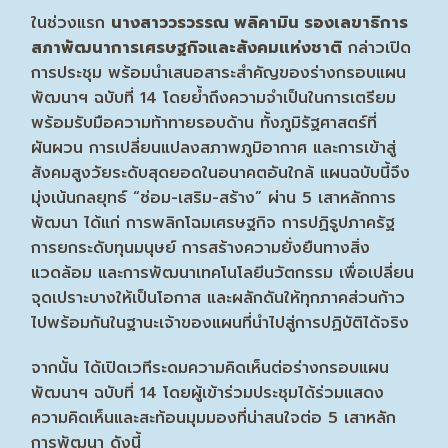
ในช่วงแรก
นางสาววรวรรณ พลิคามิน รองเลขาธิการ
สภาพัฒนาการเศรษฐกิจและสังคมแห่งชาติ
กล่าวเปิด
การประชุม พร้อมนำเสนอสาระสำคัญของร่างกรอบแผน
พัฒนาฯ ฉบับที่ 14 โดยย้ำถึงความจำเป็นในการเตรียม
พร้อมรับมือความท้าทายรอบด้าน ทั้งภูมิรัฐศาสตร์ที่
ผันผวน การเปลี่ยนแปลงสภาพภูมิอากาศ และการเข้าสู่
สังคมสูงวัยระดับสุดยอดในอนาคตอันใกล้ แผนฉบับนี้จึง
มุ่งเน้นกลยุทธ์ “ซ่อม-เสริม-สร้าง” ผ่าน 5 เสาหลักการ
พัฒนา ได้แก่ การพลิกโฉมเศรษฐกิจ การปฏิรูปภาครัฐ
การยกระดับทุนมนุษย์ การสร้างความยั่งยืนทางสิ่ง
แวดล้อม และการพัฒนาเทคโนโลยีนวัตกรรม เพื่อเปลี่ยน
จุดเปราะบางให้เป็นโอกาส และผลักดันให้ทุกภาคส่วนก้าว
ไปพร้อมกันในฐานะเจ้าของแผนที่นำไปสู่การปฏิบัติได้จริง
จากนั้น ได้เปิดเวทีระดมความคิดเห็นต่อร่างกรอบแผน
พัฒนาฯ ฉบับที่ 14 โดยผู้เข้าร่วมประชุมได้ร่วมแสดง
ความคิดเห็นและสะท้อนมุมมองที่น่าสนใจต่อ 5 เสาหลัก
การพัฒนา ดังนี้