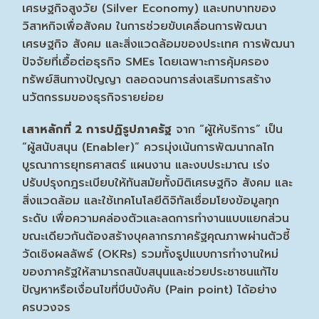
เศรษฐกิจสูงวัย (Silver Economy) และบทบาทของ
วิสาหกิจเพื่อสังคม ในการช่วยขับเคลื่อนการพัฒนา
เศรษฐกิจ สังคม และสิ่งแวดล้อมของประเทศ การพัฒนา
ปัจจัยที่เอื้อต่อธุรกิจ SMEs โดยเฉพาะการคุ้มครอง
ทรัพย์สินทางปัญญา ตลอดจนการส่งเสริมการสร้าง
นวัตกรรมของธุรกิจรายย่อย
เสาหลักที่ 2 การปฏิรูปภาครัฐ
จาก “ผู้ให้บริการ” เป็น
“ผู้สนับสนุน (Enabler)” ควรมุ่งเน้นการพัฒนากลไก
บูรณาการยุทธศาสตร์ แผนงาน และงบประมาณ เร่ง
ปรับปรุงกฎระเบียบให้ทันสมัยทั้งมิติเศรษฐกิจ สังคม และ
สิ่งแวดล้อม และใช้เทคโนโลยีดิจิทัลเชื่อมโยงข้อมูลทุก
ระดับ เพื่อความคล่องตัวและลดการทำงานแบบแยกส่วน
ขณะเดียวกันต้องสร้างบุคลากรภาครัฐคุณภาพผ่านตัวชี้
วัดเชิงผลลัพธ์ (OKRs) รวมทั้งรูปแบบการทำงานใหม่
ของภาครัฐให้สามารถสนับสนุนและช่วยประชาชนแก้ไข
ปัญหาหรือเงื่อนไขที่บีบบังคับ (Pain point) ได้อย่าง
ครบวงจร