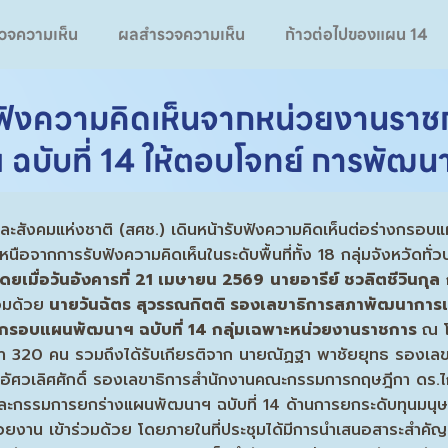
วจความเห็น
ผลสำรวจความเห็น
ก้าวต่อไปของแผน 14
ับฟังความคิดเห็นจากหน่วยงานรา
ฉบับที่ 14 ให้ตอบโจทย์ การพัฒ
สังคมแห่งชาติ (สศช.) เดินหน้ารับฟังความคิดเห็นต่อร่างกรอบแ
อจากการรับฟังความคิดเห็นในระดับพื้นที่ทั้ง 18 กลุ่มจังหวัดทั่ว
ดยเมื่อวันอังคารที่
21 เมษายน 2569
นายอารีย์ ชวลิตชีวินกุล
อมด้วย
นายวันฉัตร สุวรรณกิตติ รองเลขาธิการสภาพัฒนาการเ
างกรอบแผนพัฒนาฯ ฉบับที่ 14 กลุ่มเฉพาะหน่วยงานราชการ
ณ โ
กว่า 320 คน รวมถึงได้รับเกียรติจาก นายณัฏฐา พาชัยยุทธ รอง
ัศวเลิศศักดิ์ รองเลขาธิการสํานักงานคณะกรรมการกฤษฎีกา ดร.ไ
กรรมการยกร่างแผนพัฒนาฯ ฉบับที่ 14 ด้านการยกระดับทุนมนุษย์ 
ยงาน เข้าร่วมด้วย โดยภายในที่ประชุมได้มีการนำเสนอสาระสำคั