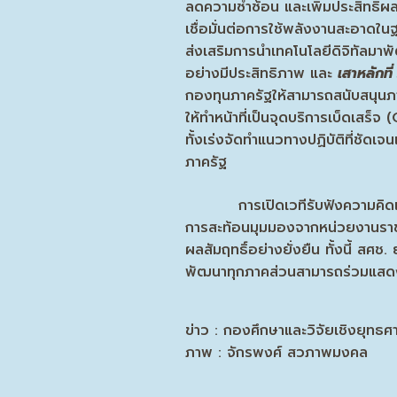
ลดความซ้ำซ้อน และเพิ่มประสิท
เชื่อมั่นต่อการใช้พลังงานสะอาดในฐ
ส่งเสริมการนำเทคโนโลยีดิจิทัลมา
อย่างมีประสิทธิภาพ และ
เสาหลักที
กองทุนภาครัฐให้สามารถสนับสนุนภ
ให้ทำหน้าที่เป็นจุดบริการเบ็ดเสร
ทั้งเร่งจัดทำแนวทางปฏิบัติที่ชัด
ภาครัฐ
การเปิดเวทีรับฟังความคิดเห็นใ
การสะท้อนมุมมองจากหน่วยงานราชก
ผลสัมฤทธิ์อย่างยั่งยืน ทั้งนี้ ส
พัฒนาทุกภาคส่วนสามารถร่วมแสดงคว
ข่าว : กองศึกษาและวิจัยเชิงยุทธศ
ภาพ : จักรพงศ์ สวภาพมงคล