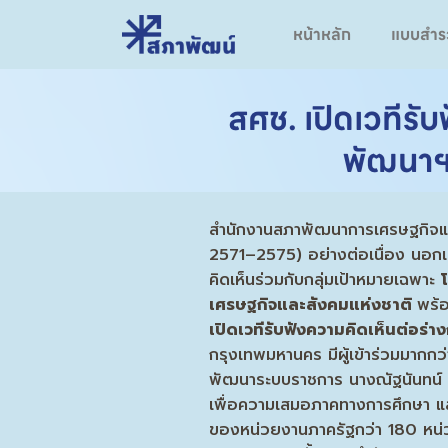
หน้าหลัก
แบบสำร
สศช. เปิดเวทีร
พัฒนาฯ 
สำนักงานสภาพัฒนาการเศรษฐกิจและ
2571–2575) อย่างต่อเนื่อง นอกเหนื
คิดเห็นร่วมกับกลุ่มเป้าหมายเฉพาะ
โ
เศรษฐกิจและสังคมแห่งชาติ
พร้
เปิดเวที
รับฟังความคิดเห็นต่อร่
กรุงเทพมหานคร มีผู้เข้าร่วมมาก
พัฒนาระบบราชการ นางณัฐนันทน์ อ
เพื่อความเสมอภาคทางการศึกษา และ
ของหน่วยงานภาครัฐกว่า 180 หน่ว