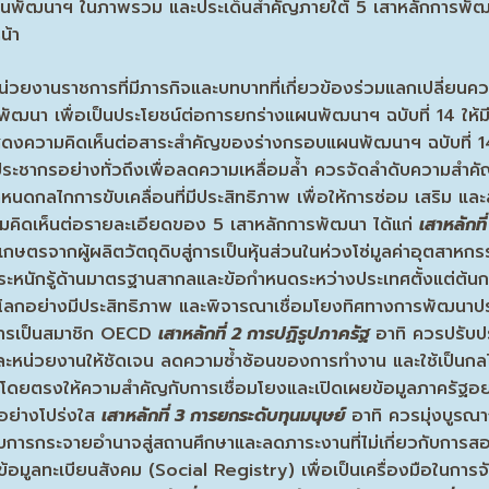
นพัฒนาฯ ในภาพรวม และประเด็นสำคัญภายใต้ 5 เสาหลักการพัฒนา
น้า
ยงานราชการที่มีภารกิจและบทบาทที่เกี่ยวข้องร่วมแลกเปลี่ยนความ
รพัฒนา เพื่อเป็นประโยชน์ต่อการยกร่างแผนพัฒนาฯ ฉบับที่ 14 ใ
ด้แสดงความคิดเห็นต่อสาระสำคัญของร่างกรอบแผนพัฒนาฯ ฉบับที่ 
มประชากรอย่างทั่วถึงเพื่อลดความเหลื่อมล้ำ ควรจัดลำดับความสำ
นดกลไกการขับเคลื่อนที่มีประสิทธิภาพ เพื่อให้การซ่อม เสริม และ
มคิดเห็นต่อรายละเอียดของ 5 เสาหลักการพัฒนา ได้แก่
เสาหลักที
ตรจากผู้ผลิตวัตถุดิบสู่การเป็นหุ้นส่วนในห่วงโซ่มูลค่าอุตสาหก
ระหนักรู้ด้านมาตรฐานสากลและข้อกำหนดระหว่างประเทศตั้งแต่ต้นก
าดโลกอย่างมีประสิทธิภาพ และพิจารณาเชื่อมโยงทิศทางการพัฒนา
่การเป็นสมาชิก OECD
เสาหลักที่ 2 การปฏิรูปภาครัฐ
อาทิ ควรปรับปร
ละหน่วยงานให้ชัดเจน ลดความซ้ำซ้อนของการทำงาน และใช้เป็น
นโดยตรงให้ความสำคัญกับการเชื่อมโยงและเปิดเผยข้อมูลภาครัฐอย่
ย่างโปร่งใส
เสาหลักที่ 3 การยกระดับทุนมนุษย์
อาทิ ควรมุ่งบูรณ
ับการกระจายอำนาจสู่สถานศึกษาและลดภาระงานที่ไม่เกี่ยวกับการ
ข้อมูลทะเบียนสังคม (Social Registry) เพื่อเป็นเครื่องมือในการจ