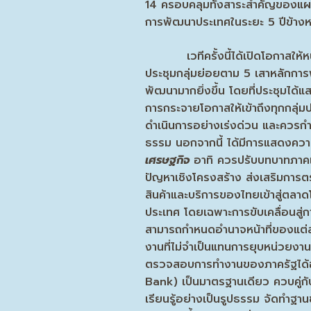
14 ครอบคลุมทั้งสาระสำคัญของแผ
การพัฒนาประเทศในระยะ 5 ปีข้างห
เวทีครั้งนี้ได้เปิดโอกาสให้หน่ว
ประชุมกลุ่มย่อยตาม 5 เสาหลักกา
พัฒนามากยิ่งขึ้น โดยที่ประชุมไ
การกระจายโอกาสให้เข้าถึงทุกกลุ่
ดำเนินการอย่างเร่งด่วน และควรกำห
ธรรม นอกจากนี้ ได้มีการแสดงควา
เศรษฐกิจ
อาทิ ควรปรับบทบาทภาคเกษ
ปัญหาเชิงโครงสร้าง ส่งเสริมการต
สินค้าและบริการของไทยเข้าสู่ตล
ประเทศ โดยเฉพาะการขับเคลื่อนสู
สามารถกำหนดอำนาจหน้าที่ของแต่
งานที่ไม่จำเป็นแทนการยุบหน่วยงา
ตรวจสอบการทำงานของภาครัฐได้อ
Bank) เป็นมาตรฐานเดียว ควบคู่ก
เรียนรู้อย่างเป็นรูปธรรม จัดทำฐาน