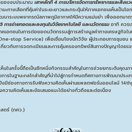
ธิผลของงบประมาณ
เสาหลักที่ 4 การบริหารจัดการทรัพยากรและสิ่งแวด
านะทางเลือกที่คุ้มค่าในระยะยาวและกระตุ้นให้ภาคเอกชนเห็นเป็นโอก
พัฒนาระบบพยากรณ์สภาพภูมิอากาศให้มีความแม่นยำ เพื่อออกมาตรกา
่ 5
การถ่ายทอดและลงทุนในวิจัยเทคโนโลยี และนวัตกรรม
อาทิ ควรเ
าคเอกชนในการต่อยอดนวัตกรรมสู่การสร้างมูลค่าทางเศรษฐกิจใน
็จ (One-stop Service) เพื่อเชื่อมโยงนักวิจัย ผู้ประกอบการชุม
เจนเกี่ยวกับการจดทะเบียนและการคุ้มครองทรัพย์สินทางปัญญาโดยเฉพ
นครั้งนี้ถือเป็นอีกหนึ่งกิจกรรมสำคัญในการช่วยยกระดับคุณภ
ารในฐานะกลไกสำคัญที่นำไปสู่การกำหนดทิศทางการพัฒนาประเทศที
ศช. ยังมีช่องทางการรับฟังความคิดเห็นผ่านแพลตฟอร์มออนไลน์ 14t
ามคิดเห็นและข้อเสนอแนะได้อย่างทั่วถึงและต่อเนื่อง
าสตร์ (กศว.)