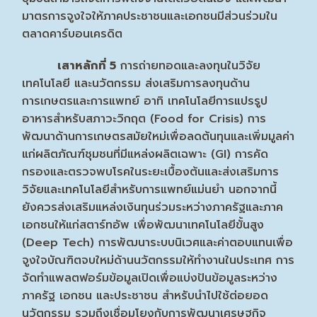
มาตรการจูงใจให้ภาคประชาชนและเอกชนมีส่วนร่วมใน
ตลาดคาร์บอนเครดิต
เสาหลักที่ 5
การถ่ายทอดและลงทุนในวิจัย
เทคโนโลยี และนวัตกรรม ส่งเสริมการลงทุนด้าน
การเกษตรและการแพทย์ อาทิ เทคโนโลยีการแปรรูป
อาหารสำหรับสภาวะวิกฤต (Food for Crisis) การ
พัฒนาด้านการเกษตรสมัยใหม่เพื่อลดต้นทุนและเพิ่มมูลค่า
แก่ผลิตภัณฑ์ชุมชนที่มีแหล่งผลิตเฉพาะ (GI) การคัด
กรองและตรวจพบโรคในระยะเบื้องต้นและส่งเสริมการ
วิจัยและเทคโนโลยีสำหรับการแพทย์แม่นยำ นอกจากนี้
ยังควรส่งเสริมแหล่งเงินทุนร่วมระหว่างภาครัฐและภาค
เอกชนให้แก่สตาร์ทอัพ เพื่อพัฒนาเทคโนโลยีขั้นสูง
(Deep Tech) การพัฒนาระบบนิเวศและค่าตอบแทนเพื่อ
จูงใจบัณฑิตจบใหม่ด้านนวัตกรรมให้ทำงานในประเทศ การ
จัดทำแพลตฟอร์มข้อมูลเปิดเพื่อแบ่งปันข้อมูลระหว่าง
ภาครัฐ เอกชน และประชาชน สำหรับนำไปใช้ต่อยอด
นวัตกรรม รวมถึงเชื่อมโยงกับการพัฒนาเศรษฐกิจ