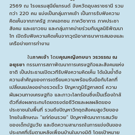
2569 ณ โรงแรมสุนีย์แกรนด์ จังหวัดอุบลราชธานี รวม
กว่า 220 คน แบ่งเป็นกลุ่มภาคเช้า เป็นการรับฟังความ
คิดเห็นจากภาครัฐ ภาคเอกชน ภาควิชาการ ภาคประชา
สังคม และเยาวชน และกลุ่มภาคบ่ายร่วมกับมูลนิธิพัฒนา
ไท เปิดรับฟังความคิดเห็นจากวุฒิอาสาธนาคารสมองและ
เครือข่ายการทำงาน
ใน
ภาคเช้า
โดย
คุณหญิงกษมา วรวรรณ ณ
อยุธยา
กรรมการสภาพัฒนาการเศรษฐกิจและสังคมแห่ง
ชาติ เป็นประธานเปิดเวทีรับฟังความคิดเห็น ได้เน้นย้ำถึง
ความสำคัญของการเตรียมความพร้อมรับมือกับโลกที่
เปลี่ยนแปลงอย่างรวดเร็ว ปัญหาภูมิรัฐศาสตร์ ความ
ผันผวนทางเศรษฐกิจ และภาวะโลกร้อนซึ่งเป็นเรื่องใกล้
ตัวที่ส่งผลกระทบโดยตรงต่อชีวิตและผลผลิตของ
ประชาชนในพื้นที่ รวมถึงปัญหาวิกฤตสังคมสูงวัยของ
ไทยในลักษณะ “แก่ก่อนรวย” ปัญหาพัฒนาการสมวัย
ของเด็กปฐมวัย และขีดความสามารถในการแข่งขันของ
ประเทศที่เริ่มตามหลังเพื่อนบ้านในบางมิติ โดยเป้าหมาย