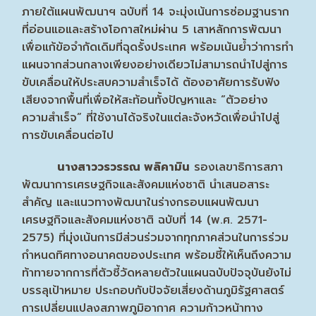
ภายใต้แผนพัฒนาฯ ฉบับที่ 14 จะมุ่งเน้นการซ่อมฐานราก
ที่อ่อนแอและสร้างโอกาสใหม่ผ่าน 5 เสาหลักการพัฒนา
เพื่อแก้ข้อจำกัดเดิมที่ฉุดรั้งประเทศ พร้อมเน้นย้ำว่าการทำ
แผนจากส่วนกลางเพียงอย่างเดียวไม่สามารถนำไปสู่การ
ขับเคลื่อนให้ประสบความสำเร็จได้ ต้องอาศัยการรับฟัง
เสียงจากพื้นที่เพื่อให้สะท้อนทั้งปัญหาและ “ตัวอย่าง
ความสำเร็จ” ที่ใช้งานได้จริงในแต่ละจังหวัดเพื่อนำไปสู่
การขับเคลื่อนต่อไป
นางสาววรวรรณ พลิคามิน
รองเลขาธิการสภา
พัฒนาการเศรษฐกิจและสังคมแห่งชาติ นำเสนอสาระ
สำคัญ และแนวทางพัฒนาในร่างกรอบแผนพัฒนา
เศรษฐกิจและสังคมแห่งชาติ ฉบับที่ 14 (พ.ศ. 2571-
2575) ที่มุ่งเน้นการมีส่วนร่วมจากทุกภาคส่วนในการร่วม
กำหนดทิศทางอนาคตของประเทศ พร้อมชี้ให้เห็นถึงความ
ท้าทายจากการที่ตัวชี้วัดหลายตัวในแผนฉบับปัจจุบันยังไม่
บรรลุเป้าหมาย ประกอบกับปัจจัยเสี่ยงด้านภูมิรัฐศาสตร์
การเปลี่ยนแปลงสภาพภูมิอากาศ ความก้าวหน้าทาง