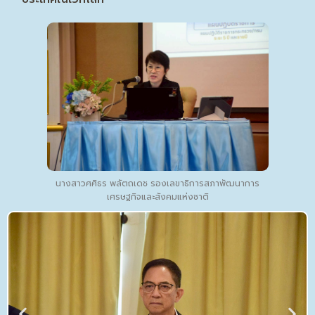
นางสาวศศิธร พลัตถเดช รองเลขาธิการสภาพัฒนาการ
เศรษฐกิจและสังคมแห่งชาติ