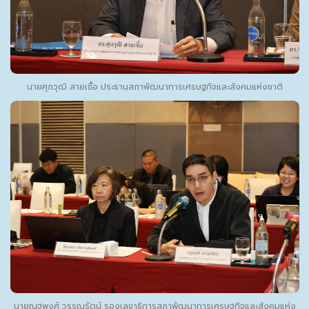
นายศุภวุฒิ สายเชื้อ ประธานสภาพัฒนาการเศรษฐกิจและสังคมแห่งชาติ
นายณฐพงศ์ วรรณรัตน์ รองเลขาธิการสภาพัฒนาการเศรษฐกิจและสังคมแห่ง