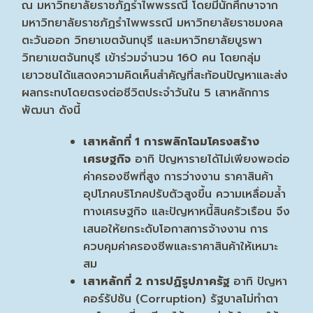
ณ มหาวิทยาลัยราชภัฏรำไพพรรณี โดยมีนักศึกษาจาก
มหาวิทยาลัยราชภัฏรำไพพรรณี มหาวิทยาลัยราชมงคล
ตะวันออก วิทยาเขตจันทบุรี และมหาวิทยาลัยบูรพา
วิทยาเขตจันทบุรี เข้าร่วมจำนวน 160 คน โดยกลุ่ม
เยาวชนได้แสดงความคิดเห็นสำคัญที่สะท้อนปัญหาและส่ง
ผลกระทบโดยตรงต่อชีวิตประจำวันใน 5 เสาหลักการ
พัฒนา ดังนี้
เสาหลักที่
1
การพลิกโฉมโครงสร้าง
เศรษฐกิจ
อาทิ ปัญหารายได้ไม่เพียงพอต่อ
ค่าครองชีพที่สูง การว่างงาน ราคาสินค้า
อุปโภคบริโภคปรับตัวสูงขึ้น ความเหลื่อมล้ำ
ทางเศรษฐกิจ และปัญหาหนี้สินครัวเรือน จึง
เสนอให้ยกระดับโอกาสการจ้างงาน การ
ควบคุมค่าครองชีพและราคาสินค้าให้เหมาะ
สม
เสาหลักที่
2 การปฏิรูปภาครัฐ
อาทิ ปัญหา
คอร์รัปชัน (Corruption) รัฐบาลไม่ทำตา